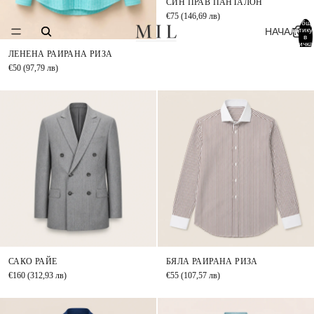
СИН ПРАВ ПАНТАЛОН
€75
(146,69 лв)
Общ
НАЧАЛО
артику
в
количка
0
ЛЕНЕНА РАИРАНА РИЗА
€50
(97,79 лв)
САКО РАЙЕ
БЯЛА РАИРАНА РИЗА
€160
(312,93 лв)
€55
(107,57 лв)